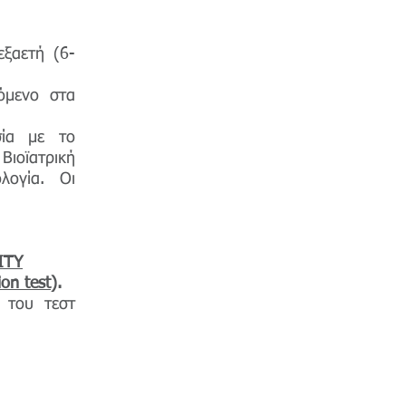
ξαετή (6-
όμενο στα
ία με το
Βιοϊατρική
λογία. Οι
ITY
on test
).
 του τεστ