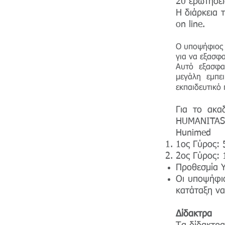
20 ερωτήσε
Η διάρκεια 
on line.
Ο υποψήφιος 
για να εξασφα
Αυτό εξασφα
μεγάλη εμπε
εκπαιδευτικό
Για το ακα
HUMANITAS
Hunimed
1ος Γύρος: 
2ος Γύρος: 
Προθεσμία Υ
Οι υποψήφιο
κατάταξη να
Δίδακτρα