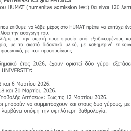
ις
MATHEMATICS and PHYSICS
του HUMAT (humanitas admission test) θα είναι 120 λεπτ
που επιθυμεί να λάβει μέρος στο HUMAT
πρέπει να επιτύχει έ
λίσει την εισαγωγή του.
λίζετε με την σωστή προετοιμασία από εξειδικευμένους κ
ιρία, με το σωστό διδακτικό υλικό, με καθημερινή επικοι
 προσωπικό, με τεστ προσομοίωσης.
δημαϊκό έτος 2026, έχουν οριστεί δύο γύροι εξετάσ
 UNIVERSITY:
5 και 6 Μαρτίου 2026.
18 και 20 Μαρτίου 2026.
ποβολής Αιτήσεων: Έως τις 12 Μαρτίου 2026.
ι μπορούν να συμμετάσχουν και στους δύο γύρους, με 
 λαμβάνει υπόψη την υψηλότερη βαθμολογία.