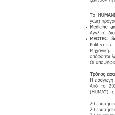
ξεκινούν τη
Το
HUMANI
year) προγρ
Medicine a
Αγγλικά. Δια
MEDTEC Sc
Politecnic
Μηχανική. 
απόφοιτοι λ
Οι υποψήφιο
Τρόπος εισ
Η εισαγωγή 
Από το 202
(HUMAT) το 
20 ερωτήσε
20 ερωτήσε