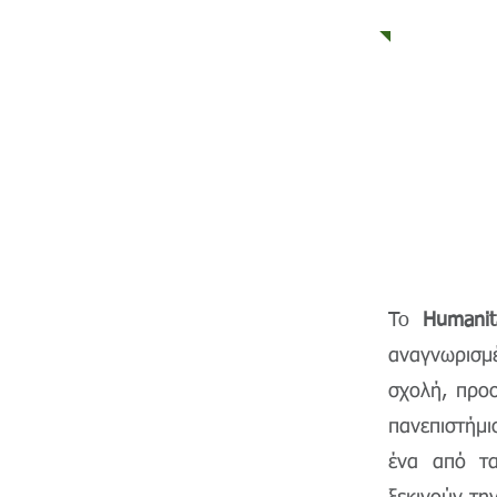
To
Humanit
αναγνωρισμέ
σχολή, προ
πανεπιστήμι
ένα από τα