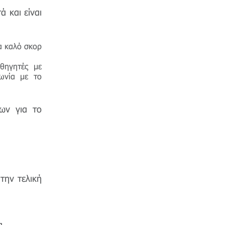
ά και είναι
να καλό σκορ
αθηγητές με
νωνία με το
εων για το
την τελική