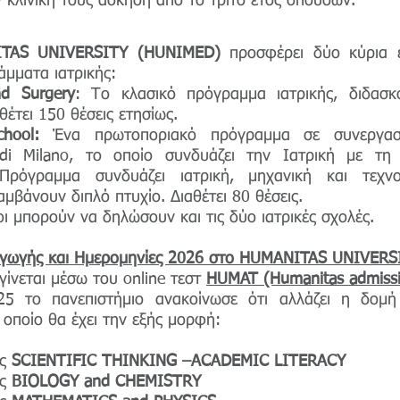
ν κλινική τους άσκηση από το τρίτο έτος σπουδών.
TAS UNIVERSITY (HUNIMED)
προσφέρει δύο κύρια ε
άμματα ιατρικής:
nd Surgery
: Το κλασικό πρόγραμμα ιατρικής, διδασκ
θέτει 150 θέσεις ετησίως.
hool:
Ένα πρωτοποριακό πρόγραμμα σε συνεργασ
o di Milano, το οποίο συνδυάζει την Ιατρική με τη 
Πρόγραμμα συνδυάζει ιατρική, μηχανική και τεχνο
αμβάνουν διπλό πτυχίο. Διαθέτει 80 θέσεις.
ι μπορούν να δηλώσουν και τις δύο ιατρικές σχολές.
αγωγής και Ημερομηνίες 2026 στο HUMANITAS UNIVERS
γίνεται μέσω του online τεστ
HUMAT (Humanitas admissi
5 το πανεπιστήμιο ανακοίνωσε ότι αλλάζει η δομή
οποίο θα έχει την εξής μορφή:
ις
SCIENTIFIC THINKING –ACADEMIC LITERACY
ις
BIOLOGY and CHEMISTRY